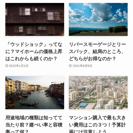
「ウッドショック」ってな
リバースモーゲージとリー
に？マイホームの価格上昇
スバック、結局のところ、
はこれからも続くのか？
どちらがお得なのか？
2022年1月1日
2021年8月6日
用途地域の種類は知ってて
マンション購入で最も大き
当たり前？建ぺい率と容積
い費用はこの３つ！予算計
率って何？
画には注意しよう。